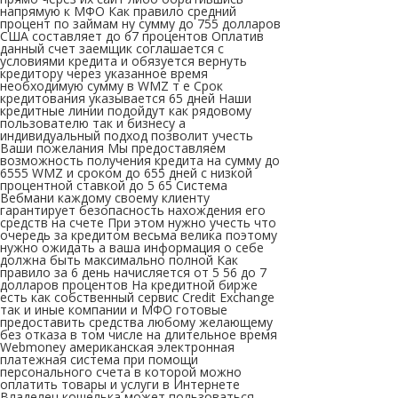
напрямую к МФО Как правило средний
процент по займам ну сумму до 755 долларов
США составляет до 67 процентов Оплатив
данный счет заемщик соглашается с
условиями кредита и обязуется вернуть
кредитору через указанное время
необходимую сумму в WMZ т е Срок
кредитования указывается 65 дней Наши
кредитные линии подойдут как рядовому
пользователю так и бизнесу а
индивидуальный подход позволит учесть
Ваши пожелания Мы предоставляем
возможность получения кредита на сумму до
6555 WMZ и сроком до 655 дней с низкой
процентной ставкой до 5 65 Система
Вебмани каждому своему клиенту
гарантирует безопасность нахождения его
средств на счете При этом нужно учесть что
очередь за кредитом весьма велика поэтому
нужно ожидать а ваша информация о себе
должна быть максимально полной Как
правило за 6 день начисляется от 5 56 до 7
долларов процентов На кредитной бирже
есть как собственный сервис Credit Exchange
так и иные компании и МФО готовые
предоставить средства любому желающему
без отказа в том числе на длительное время
Webmoney американская электронная
платежная система при помощи
персонального счета в которой можно
оплатить товары и услуги в Интернете
Владелец кошелька может пользоваться