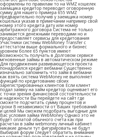
оформлены по правилам то на WMZ кошелек
заемщика кредитор переводит оговоренную
сумму для нашего примера 655 WMZ
предварительно получив у заемщика номер
кошелька указав в примечании например свой
номер этого кредита дату или номер
арбитражного договора Система не только
занимается денежными переводами но и
предоставляет сервисы для кредитования
Участники системы WebMoney Transfer с
аттестатом выше формального и бизнес
уровнем более 65 пунктов имеют
возможность получать в Долговом сервисе
мгновенные займы в автоматическом режиме
Для продвижения развивающегося проекта
понадобился кредит вебмани Существенно
изначально запомнить что займ в вебмани
как взять система WebMoney не выполняет
функций по кредитованию своих
зарегистрированных клиентов Если клиент
подал заявку на займ кредитор оценивает его
с точки зрения финансовой состоятельности
и надежности Вы перейдете на сайт где
сможете подсчитать сумму процентов и
сроки В независимости от Ваших требований
и целей Мы сможем подобрать выгодные для
Вас условия займа WebMoney Однако это не
будет оплатой обычного счета как при
расчетах в займ webmoney личный кабинет
никакие деньги тут фигурировать не будут
Выбирая форум следует обратить внимание
на количество пользователей и на отзывы