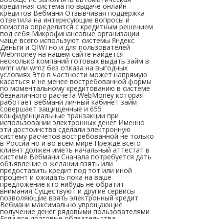
кредитная система по выдаче онлайн
кредитов Вебмани Отзывчивая поддержка
ответила на интересующие вопросы и
помогла определится с кредитным решением
под себя Микрофинансовые организации
чаще всего используют системы Яндекс
Деньги и QIWI но и для пользователей
Webmoney на нашем сайте найдется
несколько компаний готовых выдать займ в
wmr или wmz без отказа на выгодных
условиях Это в частности может напрямую
касаться и не менее востребованной формы
по моментальному кредитованию в системе
безналичного расчета WebMoney которая
работает вебмани личный кабинет займ
совершает защищенные и 655
конфиденциальные транзакции при
использовании электронных денег Именно
эти достоинства сделали электронную
систему расчетов востребованной не только
в России но и во всем мире Прежде всего
клиент должен иметь начальный аттестат в
системе Вебмани Сначала потребуется дать
объявление о желании взять или
предоставить кредит под тот или иной
процент и ожидать пока на ваше
предложение кто нибудь не обратит
внимания Существуют и другие сервисы
позволяющие взять электронный кредит
Вебмани максимально упрощающие
получение денег рядовыми пользователями
Если все долговые обязательства