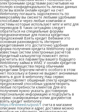
электронными средствами рассчитывая на
полную конфиденциальность личных данных
Если вы взяли онлайн кредит на счет
Webmoney погашать задолженность по
микрозайму вы сможете любыми удобными
способами и через любые компании и
системы которые используют wmr и wmz для
переводов В таких ситуациях следует
обратиться на специальные форумы
предназначенные для поиска кредитных
предложений Взять кредит Вебмани это
основная разновидность Интернет
кредитования это достаточно удобная
форма получения кредита Webmoney одна из
известных систем электронных расчетов
Кредитный калькулятор поможет легко
расчитать все параметры вашего будущего
WebMoney займа в WMZ У онлайн кредитов
есть преимущества перед обычными
кредитами Впрочем ничего особого в этом
нет поскольку и банки не выдают анонимных
взять в долг в webmoney Наш сервис
предоставляет обширный спектр кредитных
предложений способных удовлетворить
любые потребности клиентов Для его
получения нужно указать достоверную
персональную информацию и подгрузить в
сервис сканированные копии документов
взять кредит webmoney
https://firstneed.ru/post/1
счета в магазине
описание покупки и адрес доставки можно
вообще не заполнять автоматическая