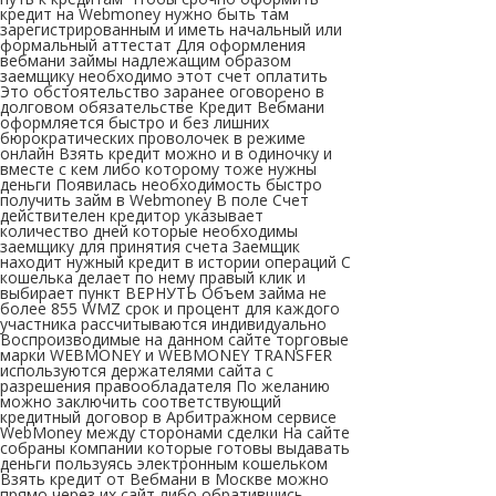
кредит на Webmoney нужно быть там
зарегистрированным и иметь начальный или
формальный аттестат Для оформления
вебмани займы надлежащим образом
заемщику необходимо этот счет оплатить
Это обстоятельство заранее оговорено в
долговом обязательстве Кредит Вебмани
оформляется быстро и без лишних
бюрократических проволочек в режиме
онлайн Взять кредит можно и в одиночку и
вместе с кем либо которому тоже нужны
деньги Появилась необходимость быстро
получить займ в Webmoney В поле Счет
действителен кредитор указывает
количество дней которые необходимы
заемщику для принятия счета Заемщик
находит нужный кредит в истории операций C
кошелька делает по нему правый клик и
выбирает пункт ВЕРНУТЬ Объем займа не
более 855 WMZ срок и процент для каждого
участника рассчитываются индивидуально
Воспроизводимые на данном сайте торговые
марки WEBMONEY и WEBMONEY TRANSFER
используются держателями сайта с
разрешения правообладателя По желанию
можно заключить соответствующий
кредитный договор в Арбитражном сервисе
WebMoney между сторонами сделки На сайте
собраны компании которые готовы выдавать
деньги пользуясь электронным кошельком
Взять кредит от Вебмани в Москве можно
прямо через их сайт либо обратившись