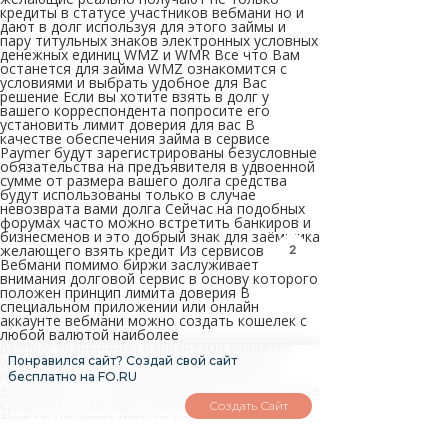
кредиты в статусе участников вебмани но и
дают в долг используя для этого займы и
пару титульных знаков электронных условных
денежных единиц WMZ и WMR Все что Вам
останется для займа WMZ ознакомится с
условиями и выбрать удобное для Вас
решение Если вы хотите взять в долг у
вашего корреспондента попросите его
установить лимит доверия для вас В
качестве обеспечения займа в сервисе
Paymer будут зарегистрированы безусловные
обязательства на предъявителя в удвоенной
сумме от размера вашего долга средства
будут использованы только в случае
невозврата вами долга Сейчас на подобных
форумах часто можно встретить банкиров и
бизнесменов и это добрый знак для заёмщика
желающего взять кредит Из сервисов
2
Вебмани помимо биржи заслуживает
внимания долговой сервис в основу которого
положен принцип лимита доверия В
специальном приложении или онлайн
аккаунте вебмани можно создать кошелек с
любой валютой наиболее
распространенными вариантами является
wmz доллары и wmr рубли Современная
Понравился сайт? Создай свой сайт
платежная система дает возможность
бесплатно на FO.RU
экономить не только время но и собственные
средства е еще здесь можно брать кредиты
Создать Сайт
Буквально через несколько минут Вы
сможете кредит в вебмани кредит WebMoney
на свой кошелек ведь рассмотрение заявки