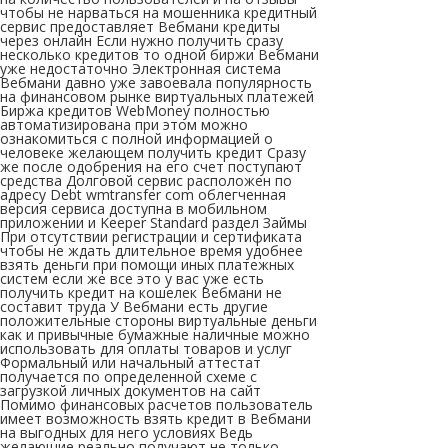
чтобы не нарваться на мошенника кредитный
сервис предоставляет Вебмани кредиты
через онлайн Если нужно получить сразу
несколько кредитов то одной биржи Вебмани
уже недостаточно Электронная система
Вебмани давно уже завоевала популярность
на финансовом рынке виртуальных платежей
Биржа кредитов WebMoney полностью
автоматизирована при этом можно
ознакомиться с полной информацией о
человеке желающем получить кредит Сразу
же после одобрения на его счет поступают
средства Долговой сервис расположен по
адресу Debt wmtransfer com облегченная
версия сервиса доступна в мобильном
приложении и Keeper Standard раздел Займы
При отсутствии регистрации и сертификата
чтобы не ждать длительное время удобнее
взять деньги при помощи иных платежных
систем если же все это у вас уже есть
получить кредит на кошелек Вебмани не
составит труда У Вебмани есть другие
положительные стороны виртуальные деньги
как и привычные бумажные наличные можно
использовать для оплаты товаров и услуг
Формальный или начальный аттестат
получается по определенной схеме с
загрузкой личных документов на сайт
Помимо финансовых расчетов пользователь
имеет возможность взять кредит в Вебмани
на выгодных для него условиях Ведь
желающие реально получают не только